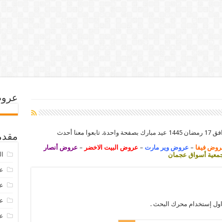
عروض
مقدم
روض فيفا
–
عروض وير مارت
–
عروض البيت الاخضر
–
عروض أنصار
ال
عية أسواق عجمان
عرو
عروض
عروض
اول إستخدام محرك البحث .
عروض 