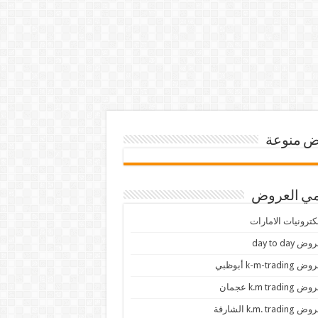
 منوعة
ي العروض
كترونيات الامارات
ض day to day
 k-m-trading أبوظبي
 k.m trading عجمان
k.m. trading الشارقة