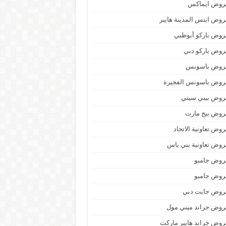
روض ايماكس
وض اينس المدينة هايبر
وض باركو أبوظبي
وض باركو دبي
روض باسونس
روض باسونس الفجيرة
روض بيبي سيتي
روض بيج مارت
وض تعاونية الاتحاد
وض تعاونية بني ياس
روض جامبو
روض جامبو
روض جايت دبي
وض جراند ميني مول
وض جراند هايبر ماركت