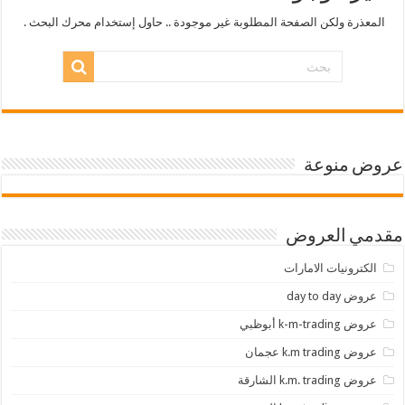
المعذرة ولكن الصفحة المطلوبة غير موجودة .. حاول إستخدام محرك البحث .
عروض منوعة
مقدمي العروض
الكترونيات الامارات
عروض day to day
عروض k-m-trading أبوظبي
عروض k.m trading عجمان
عروض k.m. trading الشارقة