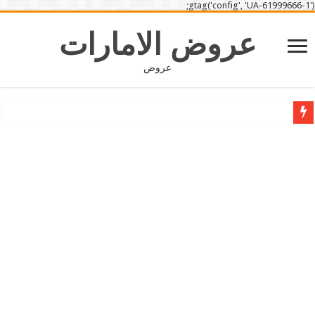
gtag('config', 'UA-61999666-1');
عروض الامارات
عروض