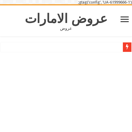
gtag('config', 'UA-61999666-1');
عروض الامارات
عروض