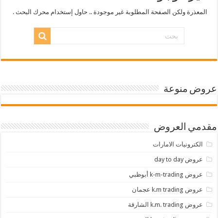
المعذرة ولكن الصفحة المطلوبة غير موجودة .. حاول إستخدام محرك البحث .
عروض منوعة
مقدمي العروض
الكترونيات الامارات
عروض day to day
عروض k-m-trading أبوظبي
عروض k.m trading عجمان
عروض k.m. trading الشارقة