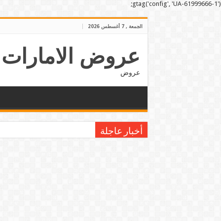
gtag('config', 'UA-61999666-1');
الجمعة , 7 أغسطس 2026
عروض الامارات
عروض
أخبار عاجلة