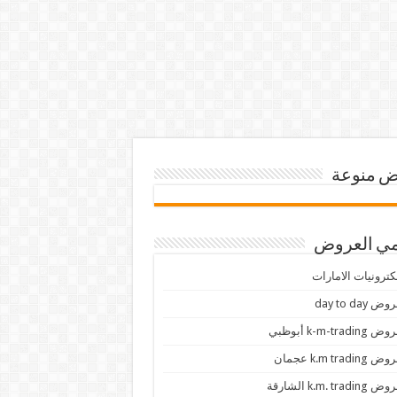
 منوعة
ي العروض
كترونيات الامارات
ض day to day
 k-m-trading أبوظبي
 k.m trading عجمان
k.m. trading الشارقة