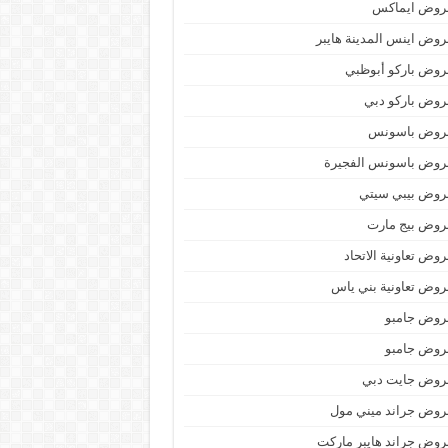
روض ايماكس
وض اينس المدينة هايبر
وض باركو أبوظبي
وض باركو دبي
روض باسونس
روض باسونس الفجيرة
روض بيبي سيتي
روض بيج مارت
وض تعاونية الاتحاد
وض تعاونية بني ياس
روض جامبو
روض جامبو
روض جايت دبي
وض جراند ميني مول
وض جراند هايبر ماركت