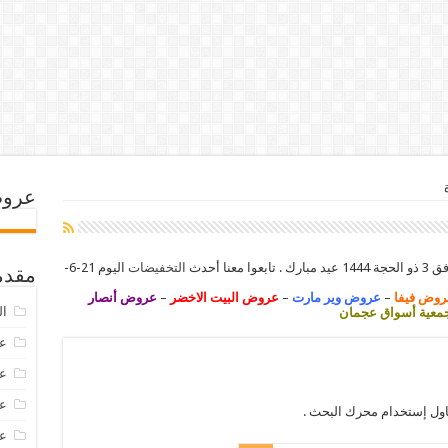
عروض
التخفيضات
اليوم 21-6-
مقدم
روض فيفا
–
عروض وير مارت
–
عروض البيت الاخضر
–
عروض أنصار
ال
عية أسواق عجمان
عرو
عروض
عروض
اول إستخدام محرك البحث .
عروض 