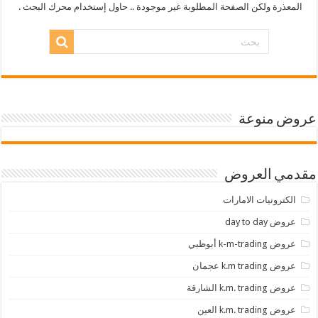
المعذرة ولكن الصفحة المطلوبة غير موجودة .. حاول إستخدام محرك البحث .
عروض منوعة
مقدمي العروض
الكترونيات الامارات
عروض day to day
عروض k-m-trading أبوظبي
عروض k.m trading عجمان
عروض k.m. trading الشارقة
عروض k.m. trading العين