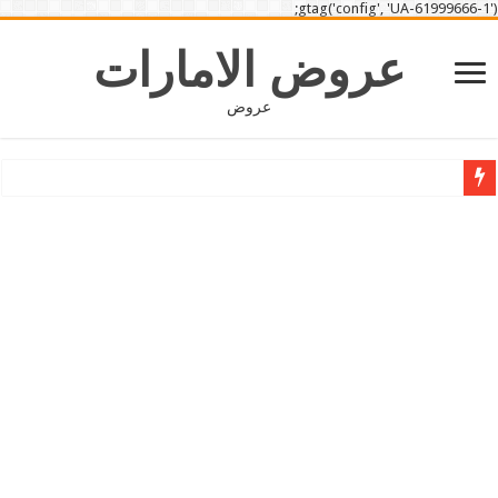
gtag('config', 'UA-61999666-1');
عروض الامارات
عروض