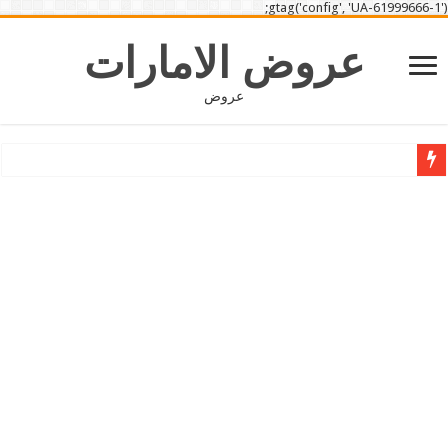
gtag('config', 'UA-61999666-1');
عروض الامارات
عروض