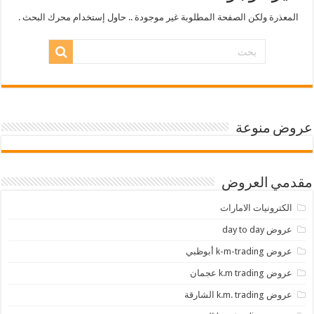
المعذرة ولكن الصفحة المطلوبة غير موجودة .. حاول إستخدام محرك البحث .
عروض منوعة
مقدمي العروض
الكترونيات الامارات
عروض day to day
عروض k-m-trading أبوظبي
عروض k.m trading عجمان
عروض k.m. trading الشارقة