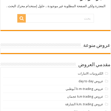
المعذرة ولكن الصفحة المطلوبة غير موجودة .. حاول إستخدام محرك البحث .
عروض منوعة
مقدمي العروض
الكترونيات الامارات
عروض day to day
عروض k-m-trading أبوظبي
عروض k.m trading عجمان
عروض k.m. trading الشارقة