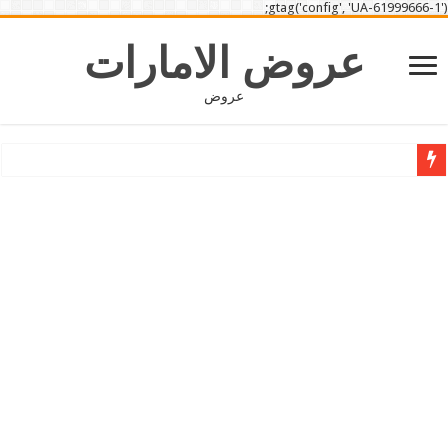
gtag('config', 'UA-61999666-1');
عروض الامارات
عروض