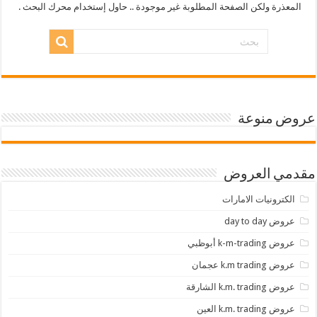
المعذرة ولكن الصفحة المطلوبة غير موجودة .. حاول إستخدام محرك البحث .
عروض منوعة
مقدمي العروض
الكترونيات الامارات
عروض day to day
عروض k-m-trading أبوظبي
عروض k.m trading عجمان
عروض k.m. trading الشارقة
عروض k.m. trading العين