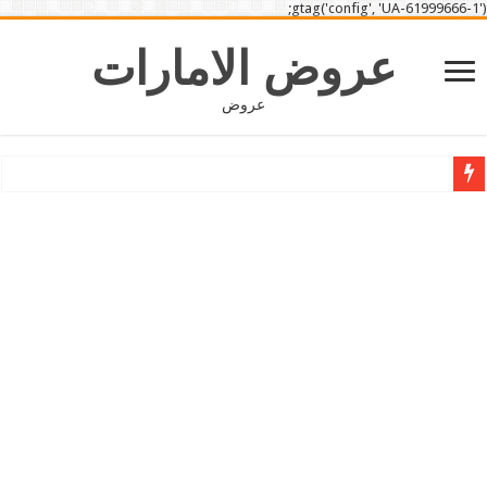
gtag('config', 'UA-61999666-1');
عروض الامارات
عروض