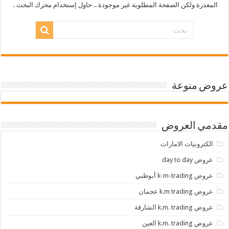
المعذرة ولكن الصفحة المطلوبة غير موجودة .. حاول إستخدام محرك البحث .
عروض منوعة
مقدمي العروض
الكترونيات الامارات
عروض day to day
عروض k-m-trading أبوظبي
عروض k.m trading عجمان
عروض k.m. trading الشارقة
عروض k.m. trading العين