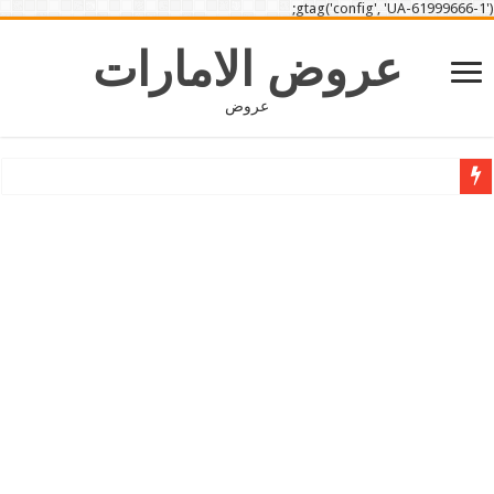
gtag('config', 'UA-61999666-1');
عروض الامارات
عروض