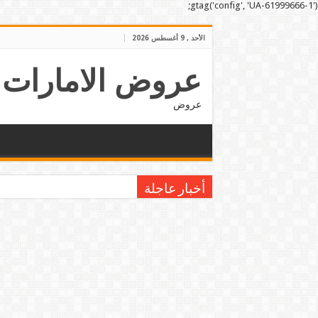
gtag('config', 'UA-61999666-1');
الأحد , 9 أغسطس 2026
عروض الامارات
عروض
أخبار عاجلة