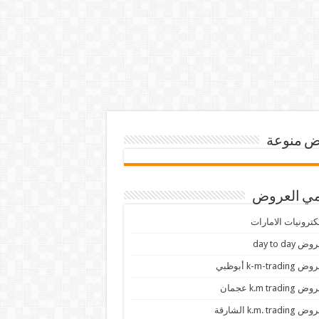
 منوعة
ي العروض
كترونيات الامارات
ض day to day
 k-m-trading أبوظبي
 k.m trading عجمان
k.m. trading الشارقة