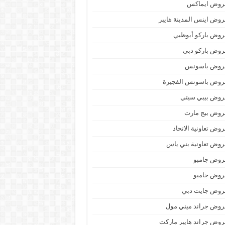
روض ايماكس
وض اينس المدينة هايبر
وض باركو أبوظبي
وض باركو دبي
روض باسونس
روض باسونس الفجيرة
روض بيبي سيتي
روض بيج مارت
وض تعاونية الاتحاد
وض تعاونية بني ياس
روض جامبو
روض جامبو
روض جايت دبي
وض جراند ميني مول
وض جراند هايبر ماركت