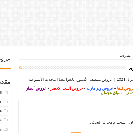
الشارقة
عروض
ة
المجلات
الأسبوعية
مقدم
روض فيفا
–
عروض وير مارت
–
عروض البيت الاخضر
–
عروض أنصار
ال
عية أسواق عجمان
عرو
عروض
عروض
اول إستخدام محرك البحث .
عروض 