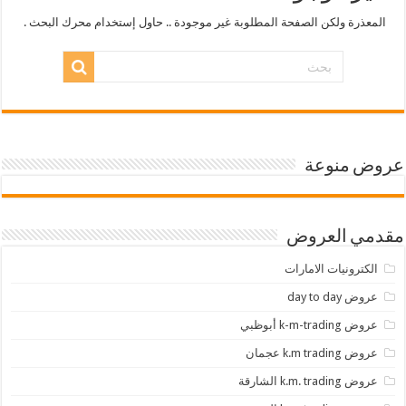
المعذرة ولكن الصفحة المطلوبة غير موجودة .. حاول إستخدام محرك البحث .
عروض منوعة
مقدمي العروض
الكترونيات الامارات
عروض day to day
عروض k-m-trading أبوظبي
عروض k.m trading عجمان
عروض k.m. trading الشارقة