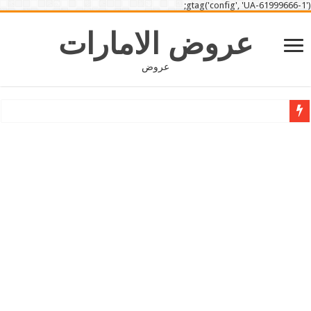
gtag('config', 'UA-61999666-1');
عروض الامارات
عروض