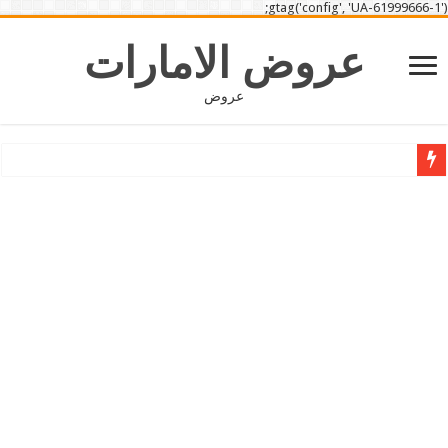
gtag('config', 'UA-61999666-1');
عروض الامارات
عروض