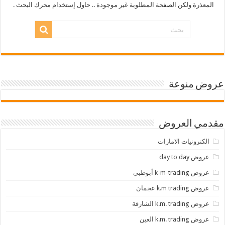
المعذرة ولكن الصفحة المطلوبة غير موجودة .. حاول إستخدام محرك البحث .
عروض منوعة
مقدمي العروض
الكترونيات الامارات
عروض day to day
عروض k-m-trading أبوظبي
عروض k.m trading عجمان
عروض k.m. trading الشارقة
عروض k.m. trading العين