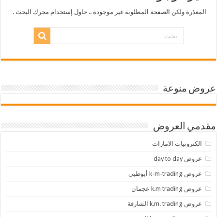
المعذرة ولكن الصفحة المطلوبة غير موجودة .. حاول إستخدام محرك البحث .
عروض منوعة
مقدمي العروض
الكترونيات الامارات
عروض day to day
عروض k-m-trading أبوظبي
عروض k.m trading عجمان
عروض k.m. trading الشارقة