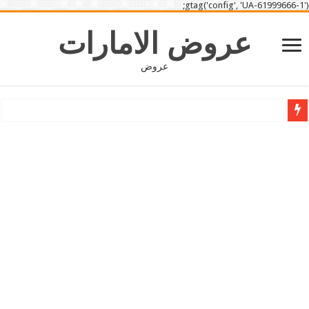
gtag('config', 'UA-61999666-1');
عروض الامارات
عروض