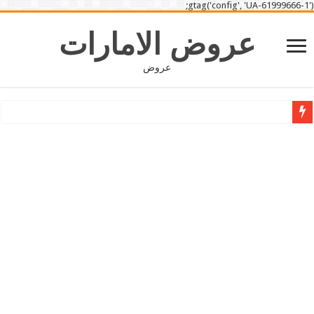
gtag('config', 'UA-61999666-1');
عروض الامارات
عروض