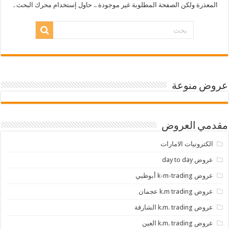
المعذرة ولكن الصفحة المطلوبة غير موجودة .. حاول إستخدام محرك البحث .
عروض منوعة
مقدمي العروض
الكترونيات الامارات
عروض day to day
عروض k-m-trading أبوظبي
عروض k.m trading عجمان
عروض k.m. trading الشارقة
عروض k.m. trading العين