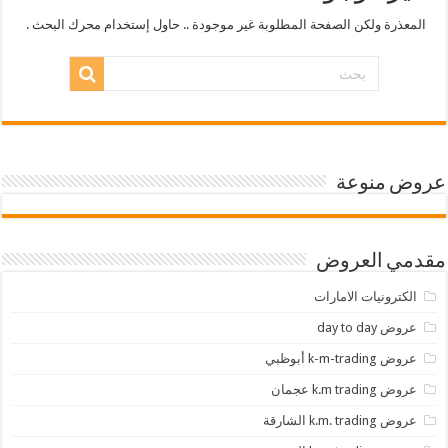
المعذرة ولكن الصفحة المطلوبة غير موجودة .. حاول إستخدام محرك البحث .
عروض منوعة
مقدمي العروض
الكترونيات الامارات
عروض day to day
عروض k-m-trading أبوظبي
عروض k.m trading عجمان
عروض k.m. trading الشارقة