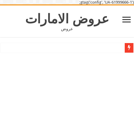
gtag('config', 'UA-61999666-1');
عروض الامارات
عروض