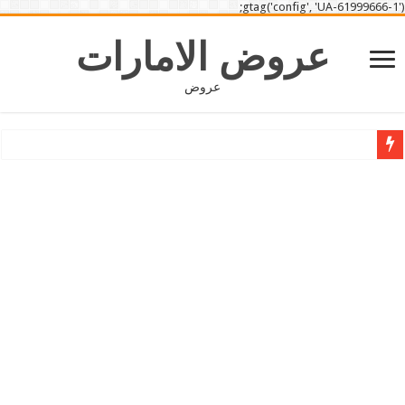
gtag('config', 'UA-61999666-1');
عروض الامارات
عروض