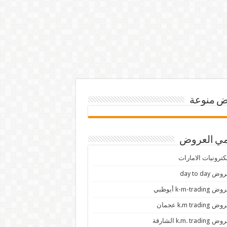
 منوعة
ي العروض
كترونيات الامارات
ض day to day
 k-m-trading أبوظبي
 k.m trading عجمان
k.m. trading الشارقة