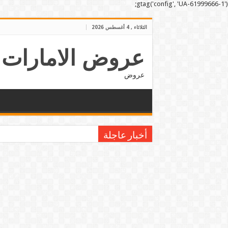
gtag('config', 'UA-61999666-1');
الثلاثاء , 4 أغسطس 2026
عروض الامارات
عروض
أخبار عاجلة