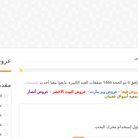
ين
عروض
تخفيضات
مقدم
روض فيفا
–
عروض وير مارت
–
عروض البيت الاخضر
–
عروض أنصار
ال
عية أسواق عجمان
عرو
عروض
عروض
اول إستخدام محرك البحث .
عروض 