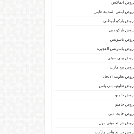
روض ايماكس
وض اينس المدينة هايبر
وض باركو أبوظبي
وض باركو دبي
روض باسونس
روض باسونس الفجيرة
روض بيبي سيتي
روض بيج مارت
وض تعاونية الاتحاد
وض تعاونية بني ياس
روض جامبو
روض جامبو
روض جايت دبي
وض جراند ميني مول
وض جراند هايبر ماركت