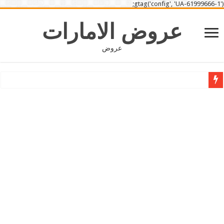
gtag('config', 'UA-61999666-1');
عروض الامارات
عروض