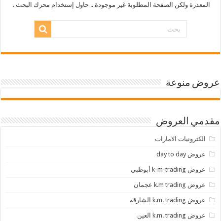
المعذرة ولكن الصفحة المطلوبة غير موجودة .. حاول إستخدام محرك البحث .
عروض منوعة
مقدمي العروض
الكترونيات الامارات
عروض day to day
عروض k-m-trading أبوظبي
عروض k.m trading عجمان
عروض k.m. trading الشارقة
عروض k.m. trading العين