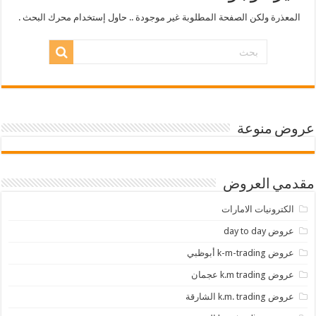
المعذرة ولكن الصفحة المطلوبة غير موجودة .. حاول إستخدام محرك البحث .
عروض منوعة
مقدمي العروض
الكترونيات الامارات
عروض day to day
عروض k-m-trading أبوظبي
عروض k.m trading عجمان
عروض k.m. trading الشارقة