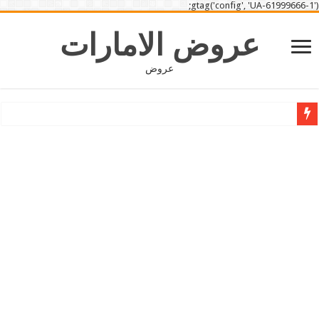
gtag('config', 'UA-61999666-1');
عروض الامارات
عروض