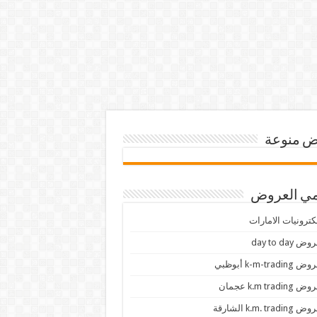
 منوعة
ي العروض
كترونيات الامارات
ض day to day
 k-m-trading أبوظبي
 k.m trading عجمان
k.m. trading الشارقة