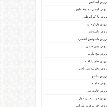
روض ايماكس
وض اينس المدينة هايبر
وض باركو أبوظبي
وض باركو دبي
روض باسونس
روض باسونس الفجيرة
روض بيبي سيتي
روض بيج مارت
وض تعاونية الاتحاد
وض تعاونية بني ياس
روض جامبو
روض جامبو
روض جايت دبي
وض جراند ميني مول
وض جراند هايبر ماركت