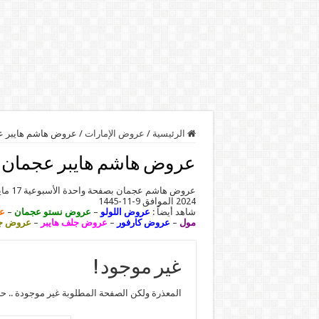
الرئيسية
/
عروض الإمارات
/
عروض هاشم هايبر ع
عروض هاشم هايبر عجمان
عروض هاشم عجمان بصفحة واحدة الأسبوعية 17 مايو 2024 | Deals Zone. تابعوا معنا
2024 الموافق 9-11-1445
شاهد أيضاً :
عروض اللولو
–
عروض نستو عجمان
–
ع
مول
–
عروض كارفور
–
عروض جلف هايبر
–
عروض جم
غير موجود !
المعذرة ولكن الصفحة المطلوبة غير موجودة .. ح