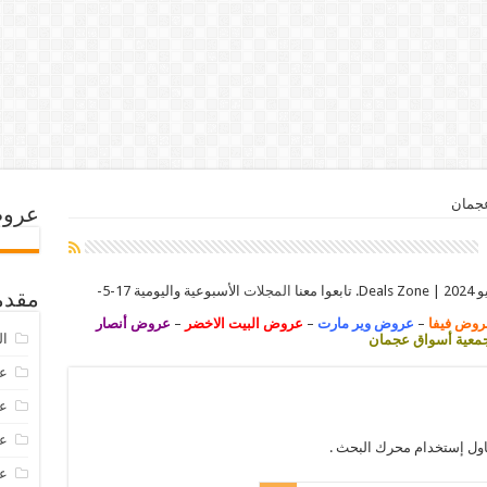
جمان
عروض
المجلات
الأسبوعية واليومية 17-5-
مقدم
روض فيفا
–
عروض وير مارت
–
عروض البيت الاخضر
–
عروض أنصار
ال
عية أسواق عجمان
عرو
عروض
عروض
اول إستخدام محرك البحث .
عروض 