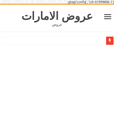
gtag('config', 'UA-61999666-1');
عروض الامارات
عروض