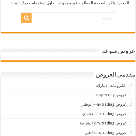
المعذرة ولكن الصفحة المطلوبة غير موجودة .. حاول إستخدام محرك البحث .
عروض منوعة
مقدمي العروض
الكترونيات الامارات
عروض day to day
عروض k-m-trading أبوظبي
عروض k.m trading عجمان
عروض k.m. trading الشارقة
عروض k.m. trading العين