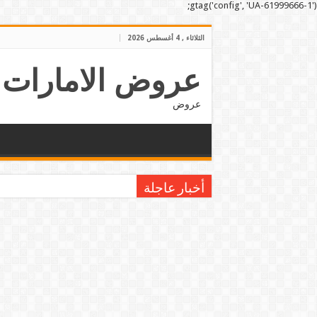
gtag('config', 'UA-61999666-1');
الثلاثاء , 4 أغسطس 2026
عروض الامارات
عروض
أخبار عاجلة