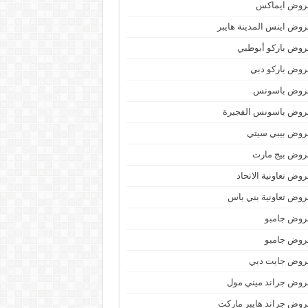
روض ايماكس
وض اينس المدينة هايبر
وض باركو أبوظبي
وض باركو دبي
روض باسونس
روض باسونس الفجيرة
روض بيبي سيتي
روض بيج مارت
وض تعاونية الاتحاد
وض تعاونية بني ياس
روض جامبو
روض جامبو
روض جايت دبي
وض جراند ميني مول
وض جراند هايبر ماركت