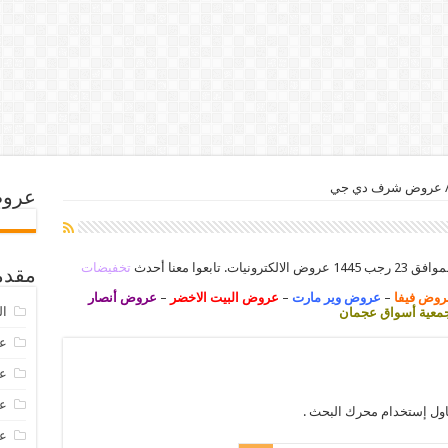
عروض شرف دي جي
عروض
تخفيضات
مقدم
روض فيفا
–
عروض وير مارت
–
عروض البيت الاخضر
–
عروض أنصار
ال
عية أسواق عجمان
عرو
عروض
عروض
اول إستخدام محرك البحث .
عروض 