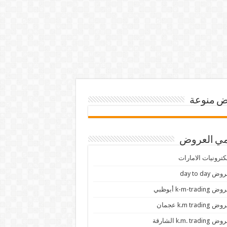
 منوعة
ي العروض
كترونيات الامارات
ض day to day
 k-m-trading أبوظبي
 k.m trading عجمان
k.m. trading الشارقة