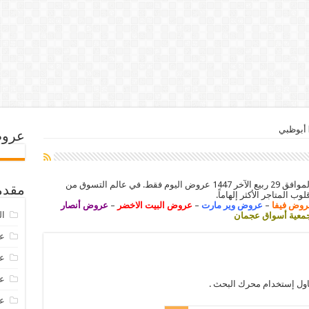
عروض
عروض K.M.Trading أبو ظبي اليوم 21 أكتوبر 2025 الموافق 29 ربيع الآخر 1447 عروض اليوم فقط. في عالم التسوق من
مقدم
وب المتاجر الأكثر إلهاماً.
روض فيفا
–
عروض وير مارت
–
عروض البيت الاخضر
–
عروض أنصار
ال
عية أسواق عجمان
عرو
عروض
عروض
اول إستخدام محرك البحث .
عروض 