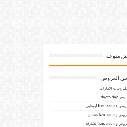
 منوعة
ي العروض
كترونيات الامارات
ض day to day
 k-m-trading أبوظبي
 k.m trading عجمان
k.m. trading الشارقة