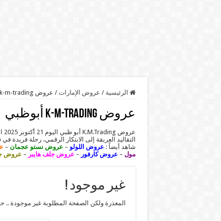
الرئيسية
/
عروض الإمارات
/
عروض k-m-trading أبوظبي
عروض k-m-trading أبوظبي
التقاليد العريقة إلى الابتكار الرقمي، رحلة فريدة في قل
شاهد أيضاً :
عروض اللولو
–
عروض نستو عجمان
–
ع
مول
–
عروض كارفور
–
عروض جلف هايبر
–
عروض جم
غير موجود !
المعذرة ولكن الصفحة المطلوبة غير موجودة .. ح