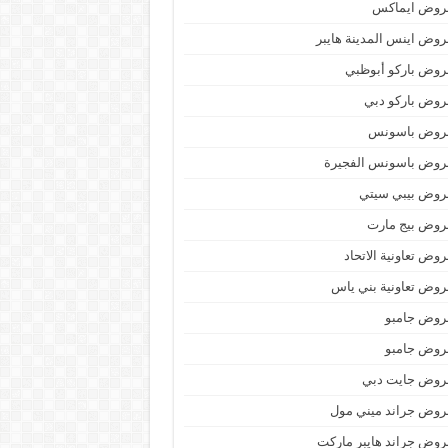
روض ايماكس
وض اينس المدينة هايبر
وض باركو أبوظبي
وض باركو دبي
روض باسونس
روض باسونس الفجيرة
روض بيبي سيتي
روض بيج مارت
وض تعاونية الاتحاد
وض تعاونية بني ياس
روض جامبو
روض جامبو
روض جايت دبي
وض جراند ميني مول
وض جراند هايبر ماركت