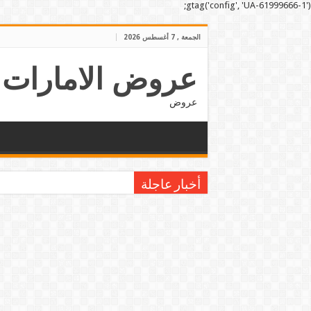
gtag('config', 'UA-61999666-1');
الجمعة , 7 أغسطس 2026
عروض الامارات
عروض
أخبار عاجلة