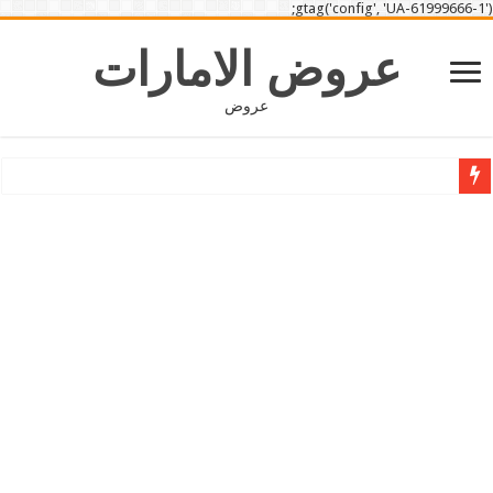
gtag('config', 'UA-61999666-1');
عروض الامارات
عروض