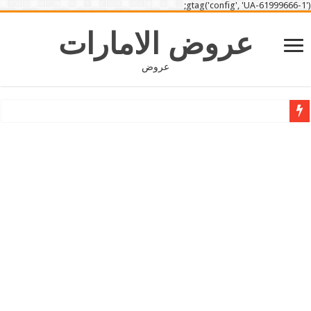
gtag('config', 'UA-61999666-1');
عروض الامارات
عروض