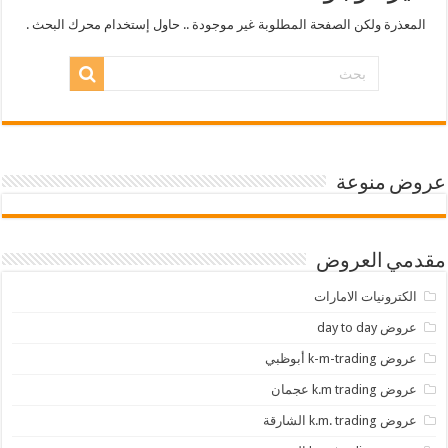
المعذرة ولكن الصفحة المطلوبة غير موجودة .. حاول إستخدام محرك البحث .
عروض منوعة
مقدمي العروض
الكترونيات الامارات
عروض day to day
عروض k-m-trading أبوظبي
عروض k.m trading عجمان
عروض k.m. trading الشارقة