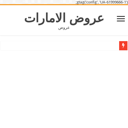
gtag('config', 'UA-61999666-1');
عروض الامارات
عروض