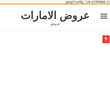
gtag('config', 'UA-61999666-1');
عروض الامارات
عروض