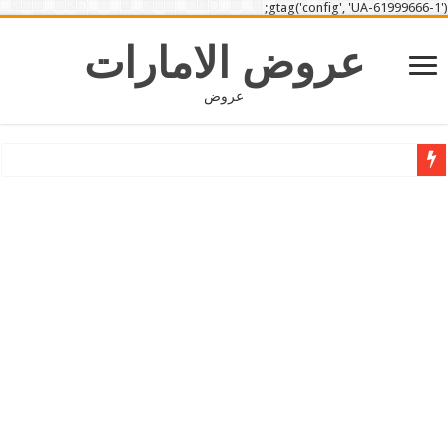
gtag('config', 'UA-61999666-1');
عروض الامارات
عروض