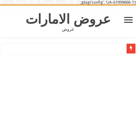
gtag('config', 'UA-61999666-1');
عروض الامارات
عروض