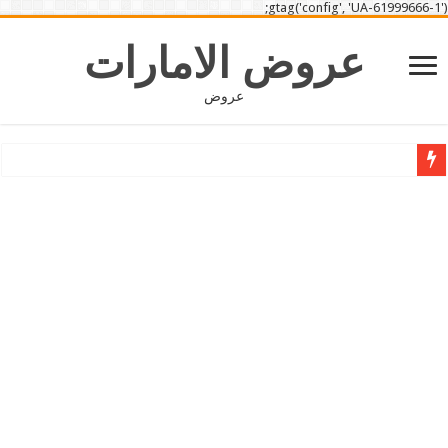
gtag('config', 'UA-61999666-1');
عروض الامارات
عروض