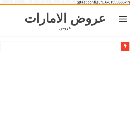
gtag('config', 'UA-61999666-1');
عروض الامارات
عروض