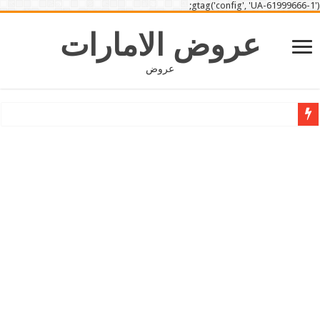
gtag('config', 'UA-61999666-1');
عروض الامارات
عروض