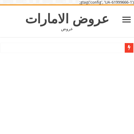
gtag('config', 'UA-61999666-1');
عروض الامارات
عروض