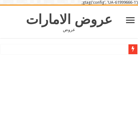
gtag('config', 'UA-61999666-1');
عروض الامارات
عروض