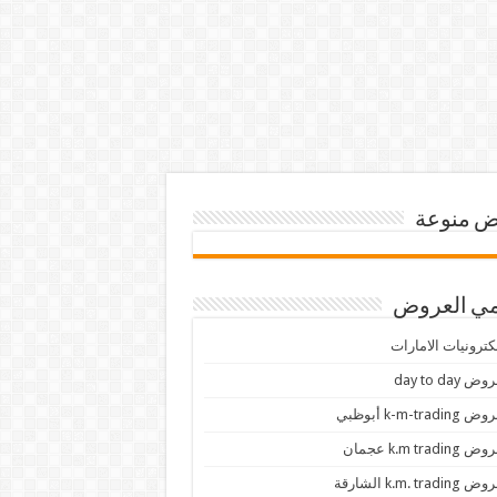
 منوعة
ي العروض
كترونيات الامارات
ض day to day
 k-m-trading أبوظبي
 k.m trading عجمان
k.m. trading الشارقة