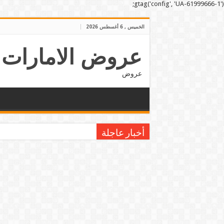
gtag('config', 'UA-61999666-1');
الخميس , 6 أغسطس 2026
عروض الامارات
عروض
أخبار عاجلة