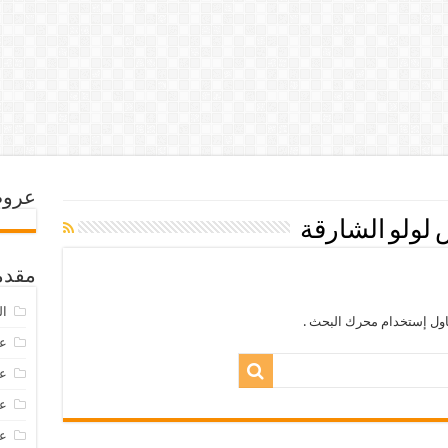
عروض
لولو الشارقة
مقدم
ال
اول إستخدام محرك البحث .
عرو
عروض
عروض
عروض 