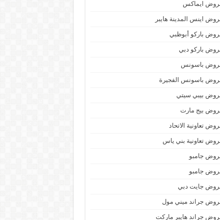
روض ايماكس
وض اينس المدينة هايبر
وض باركو أبوظبي
وض باركو دبي
روض باسونس
روض باسونس الفجيرة
روض بيبي سيتي
روض بيج مارت
وض تعاونية الاتحاد
وض تعاونية بني ياس
روض جامبو
روض جامبو
روض جايت دبي
وض جراند ميني مول
وض جراند هايبر ماركت