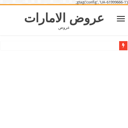
gtag('config', 'UA-61999666-1');
عروض الامارات
عروض