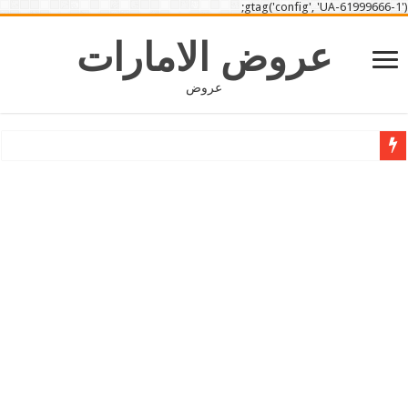
gtag('config', 'UA-61999666-1');
عروض الامارات
عروض