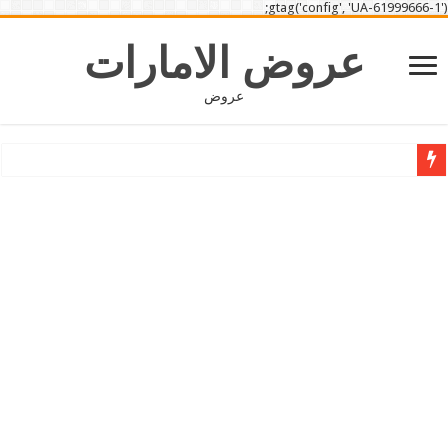
gtag('config', 'UA-61999666-1');
عروض الامارات
عروض