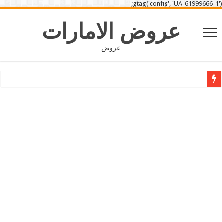
gtag('config', 'UA-61999666-1');
عروض الامارات
عروض