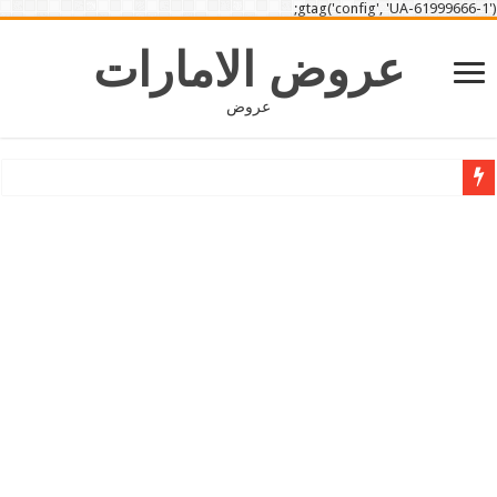
gtag('config', 'UA-61999666-1');
عروض الامارات
عروض