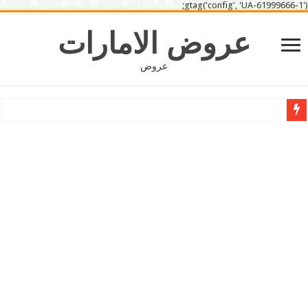
gtag('config', 'UA-61999666-1');
عروض الامارات
عروض