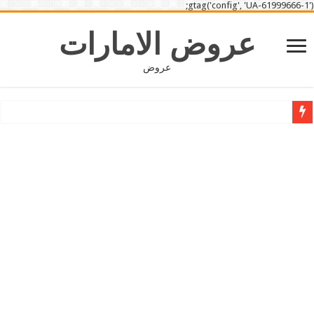
gtag('config', 'UA-61999666-1');
عروض الامارات
عروض