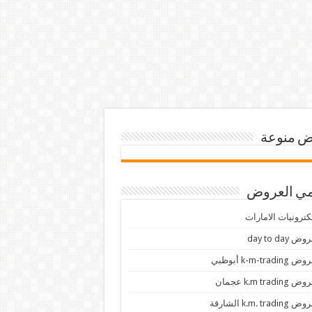
 منوعة
ي العروض
كترونيات الامارات
ض day to day
 k-m-trading أبوظبي
 k.m trading عجمان
k.m. trading الشارقة