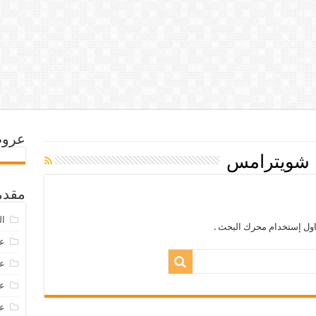
عروض
شويترامس
مقدم
ال
اول إستخدام محرك البحث .
عرو
عروض
عروض
عروض 