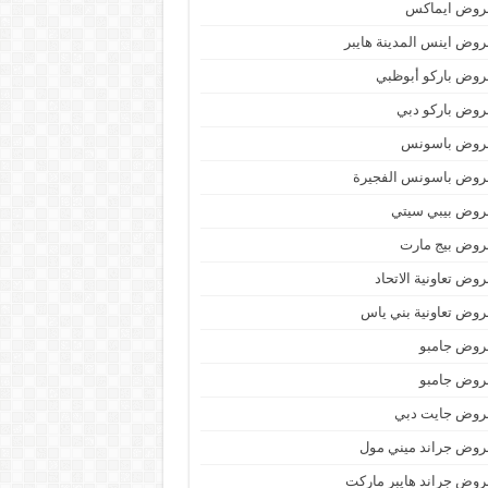
روض ايماكس
وض اينس المدينة هايبر
وض باركو أبوظبي
وض باركو دبي
روض باسونس
روض باسونس الفجيرة
روض بيبي سيتي
روض بيج مارت
وض تعاونية الاتحاد
وض تعاونية بني ياس
روض جامبو
روض جامبو
روض جايت دبي
وض جراند ميني مول
وض جراند هايبر ماركت