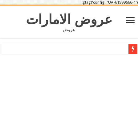
gtag('config', 'UA-61999666-1');
عروض الامارات
عروض