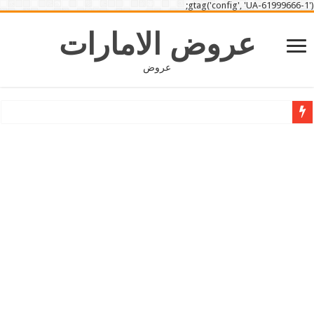
gtag('config', 'UA-61999666-1');
عروض الامارات
عروض