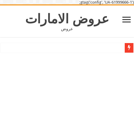
gtag('config', 'UA-61999666-1');
عروض الامارات
عروض