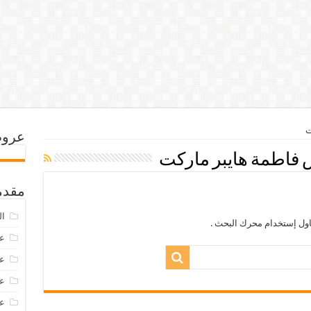
ت
عروض
فاطمة هايبر ماركت
مقدم
ال
اول إستخدام محرك البحث .
عرو
عروض
عروض
عروض 