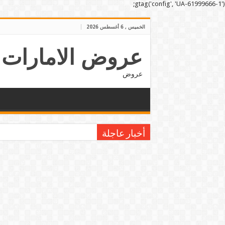
gtag('config', 'UA-61999666-1');
الخميس , 6 أغسطس 2026
عروض الامارات
عروض
أخبار عاجلة