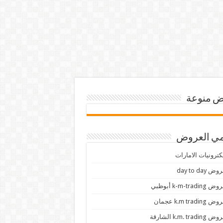
 منوعة
ي العروض
كترونيات الامارات
ض day to day
 k-m-trading أبوظبي
 k.m trading عجمان
k.m. trading الشارقة