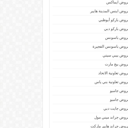
روض ايماكس
وض اينس المدينة هايبر
وض باركو أبوظبي
وض باركو دبي
روض باسونس
روض باسونس الفجيرة
روض بيبي سيتي
روض بيج مارت
وض تعاونية الاتحاد
وض تعاونية بني ياس
روض جامبو
روض جامبو
روض جايت دبي
وض جراند ميني مول
وض جراند هايبر ماركت