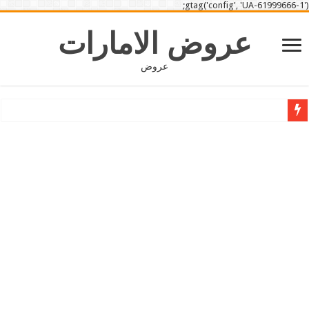
gtag('config', 'UA-61999666-1');
عروض الامارات
عروض