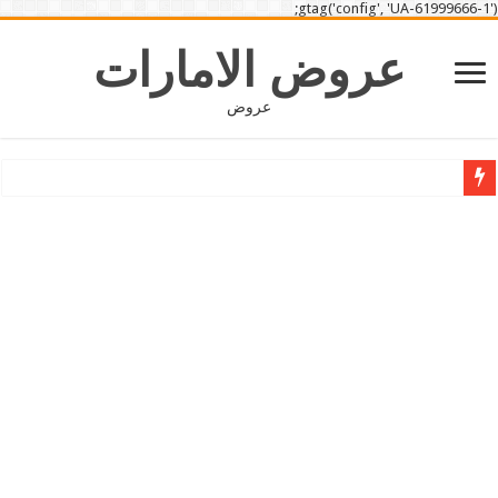
gtag('config', 'UA-61999666-1');
عروض الامارات
عروض