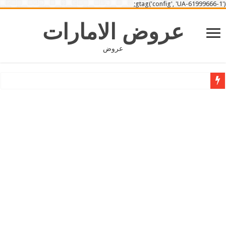
gtag('config', 'UA-61999666-1');
عروض الامارات
عروض